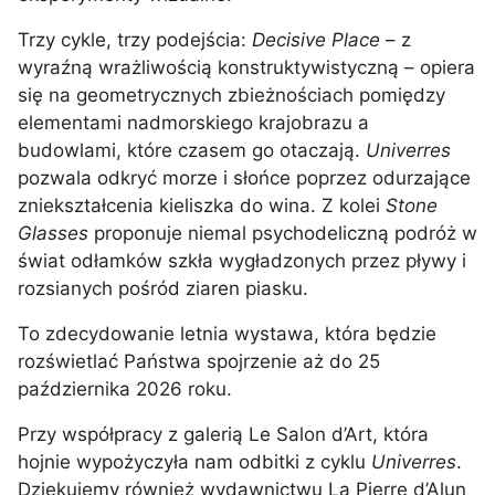
Trzy cykle, trzy podejścia:
Decisive Place
– z
wyraźną wrażliwością konstruktywistyczną – opiera
się na geometrycznych zbieżnościach pomiędzy
elementami nadmorskiego krajobrazu a
budowlami, które czasem go otaczają.
Univerres
pozwala odkryć morze i słońce poprzez odurzające
zniekształcenia kieliszka do wina. Z kolei
Stone
Glasses
proponuje niemal psychodeliczną podróż w
świat odłamków szkła wygładzonych przez pływy i
rozsianych pośród ziaren piasku.
To zdecydowanie letnia wystawa, która będzie
rozświetlać Państwa spojrzenie aż do 25
października 2026 roku.
Przy współpracy z galerią Le Salon d’Art, która
hojnie wypożyczyła nam odbitki z cyklu
Univerres
.
Dziękujemy również wydawnictwu La Pierre d’Alun