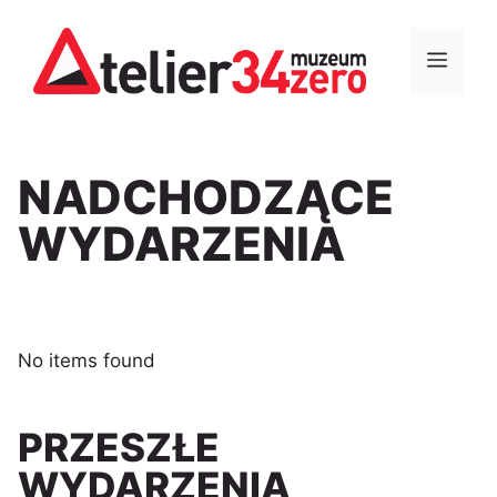
Przejdź
do
MEN
treści
NADCHODZĄCE
WYDARZENIA
No items found
PRZESZŁE
WYDARZENIA