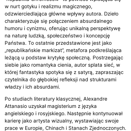
w nurt gotyku i realizmu magicznego,
odzwierciedlająca główne wpływy autora. Dzieło
charakteryzuje się połączeniem absurdalnego
humoru i cynizmu, oferując unikalną perspektywę
na naturę ludzką, społeczeństwo i koncepcję
Państwa. To ostatnie przedstawione jest jako
„republikańskie markizat”, metafora podkreślająca
leżącą u podstaw krytykę społeczną. Postrzegając
siebie jako romantyka cienia, autor splata sieć, w
której fantastyka spotyka się z satyrą, zapraszając
czytelnika do głębokiej refleksji nad strukturami
władzy i ich absurdami.
Po studiach literatury klasycznej, Alexandre
Attanasio uzyskał magisterium z języka
angielskiego i rosyjskiego. Następnie kontynuował
karierę jako artysta wizualny, wystawiając swoje
prace w Europie, Chinach i Stanach Zjednoczonych.