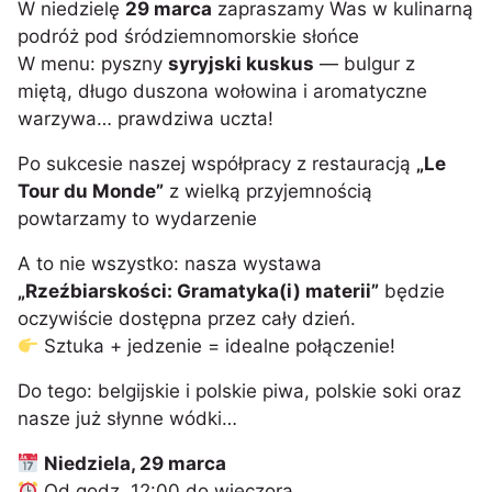
W niedzielę
29 marca
zapraszamy Was w kulinarną
podróż pod śródziemnomorskie słońce
W menu: pyszny
syryjski kuskus
— bulgur z
miętą, długo duszona wołowina i aromatyczne
warzywa… prawdziwa uczta!
Po sukcesie naszej współpracy z restauracją
„Le
Tour du Monde”
z wielką przyjemnością
powtarzamy to wydarzenie
A to nie wszystko: nasza wystawa
„Rzeźbiarskości: Gramatyka(i) materii”
będzie
oczywiście dostępna przez cały dzień.
Sztuka + jedzenie = idealne połączenie!
Do tego: belgijskie i polskie piwa, polskie soki oraz
nasze już słynne wódki…
Niedziela, 29 marca
Od godz. 12:00 do wieczora