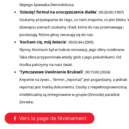
ślepego śpiewaka Demodokosa.
‘Dziesięć formuł na uroczyszczenie diabła’
, 00:26:00 (1997)
Szukamy przywiązania do tego, co nam znajome, co jest blisko.
dziesięciu scenach szukamy chwil, które do nas przemawiają i
pocieszają. Różne głosy zwracają się do nas.
‘Kocham cię, mój świecie’
, 00:02:44 (2005)
Słynny Atomium był w trakcie renowacji, jego sfery rozebrane.
Taka sfera przypominała wtedy glob z jego południkami. Od
środka patrzymy na nasz świat.
‘Tymczasowe Uwolnienie Brukseli’
, 00:15:00 (2024)
Kręcenie na żywo… Termin „reportaż” jest pogardzany, a jednak
reportaż jest matką dokumentu. Osoby z niepełnosprawnością
intelektualną są zintegrowane w grupie (Zinnode) paradzie
Zinneke.
Vers la page de l’évènement