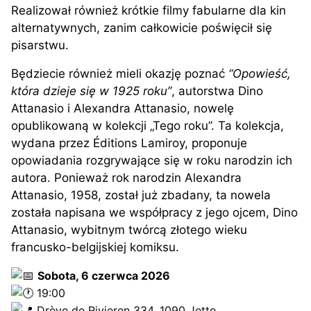
Realizował również krótkie filmy fabularne dla kin
alternatywnych, zanim całkowicie poświęcił się
pisarstwu.
Będziecie również mieli okazję poznać
“Opowieść,
która dzieje się w 1925 roku”
, autorstwa Dino
Attanasio i Alexandra Attanasio, nowelę
opublikowaną w kolekcji „Tego roku”. Ta kolekcja,
wydana przez Éditions Lamiroy, proponuje
opowiadania rozgrywające się w roku narodzin ich
autora. Ponieważ rok narodzin Alexandra
Attanasio, 1958, został już zbadany, ta nowela
została napisana we współpracy z jego ojcem, Dino
Attanasio, wybitnym twórcą złotego wieku
francusko-belgijskiej komiksu.
Sobota, 6 czerwca 2026
19:00
Drève de Rivieren 334, 1090 Jette