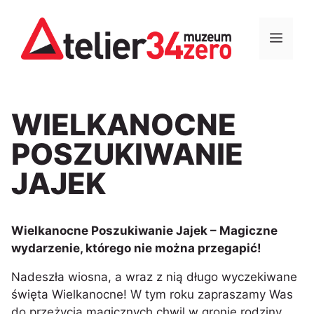
Przejdź
do
MEN
treści
WIELKANOCNE
POSZUKIWANIE
JAJEK
Wielkanocne Poszukiwanie Jajek – Magiczne
wydarzenie, którego nie można przegapić!
Nadeszła wiosna, a wraz z nią długo wyczekiwane
święta Wielkanocne! W tym roku zapraszamy Was
do przeżycia magicznych chwil w gronie rodziny