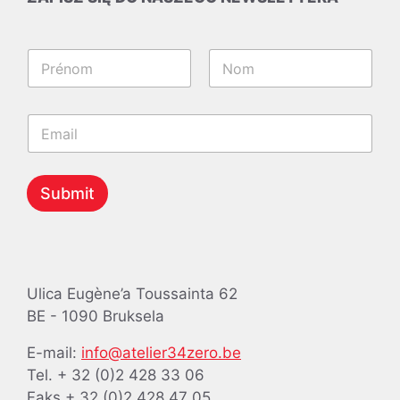
N
a
m
Pierwszy
Ostatni
e
*
E
*
E
m
m
a
a
i
i
l
Submit
l
*
N
a
m
e
Ulica Eugène’a Toussainta 62
BE - 1090 Bruksela
E-mail:
info@atelier34zero.be
Tel. + 32 (0)2 428 33 06
Faks + 32 (0)2 428 47 05