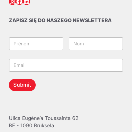
Instagram
Facebook
LinkedIn
ZAPISZ SIĘ DO NASZEGO NEWSLETTERA
*
N
N
a
a
m
m
Pierwszy
Ostatni
e
e
E
*
*
m
a
i
l
Submit
*
Ulica Eugène’a Toussainta 62
BE - 1090 Bruksela