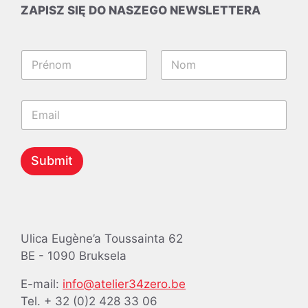
ZAPISZ SIĘ DO NASZEGO NEWSLETTERA
E
N
m
a
a
m
i
Pierwszy
Ostatni
e
l
E
*
E
m
m
a
a
i
i
l
Submit
l
*
N
a
m
e
Ulica Eugène’a Toussainta 62
BE - 1090 Bruksela
E-mail:
info@atelier34zero.be
Tel. + 32 (0)2 428 33 06