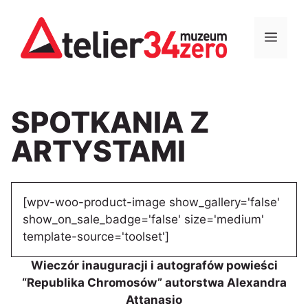
Przejdź
do
MEN
treści
SPOTKANIA Z
ARTYSTAMI
[wpv-woo-product-image show_gallery='false'
show_on_sale_badge='false' size='medium'
template-source='toolset']
Wieczór inauguracji i autografów powieści
“Republika Chromosów” autorstwa Alexandra
Attanasio