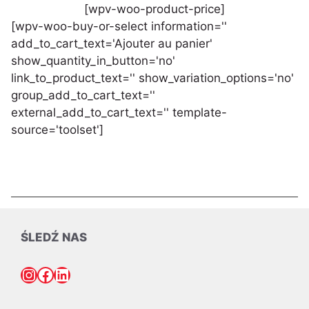
[wpv-woo-product-price]
[wpv-woo-buy-or-select information=''
add_to_cart_text='Ajouter au panier'
show_quantity_in_button='no'
link_to_product_text='' show_variation_options='no'
group_add_to_cart_text=''
external_add_to_cart_text='' template-
source='toolset']
ŚLEDŹ NAS
Instagram
Facebook
LinkedIn