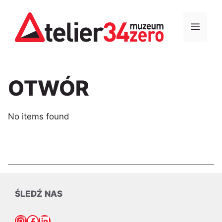
Przejdź
do
MEN
treści
OTWÓR
No items found
ŚLEDŹ NAS
Instagram
Facebook
LinkedIn