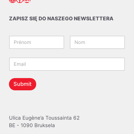
ZAPISZ SIĘ DO NASZEGO NEWSLETTERA
N
a
m
Pierwszy
Ostatni
e
N
E
*
a
m
m
a
e
i
*
l
Submit
E
*
m
a
i
l
Ulica Eugène’a Toussainta 62
BE - 1090 Bruksela