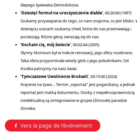
ślepego śpiewaka Demodokosa.
‘Dziesięć formuł na uroczyszczenie diabła’
, 00:26:00 (1997)
Szukamy przywiązania do tego, co nam znajome, co jest blisko.
dziesięciu scenach szukamy chwil, które do nas przemawiają i
pocieszają. Różne głosy zwracają się do nas.
‘Kocham cię, mój świecie’
, 00:02:44 (2005)
Słynny Atomium był w trakcie renowacji, jego sfery rozebrane.
Taka sfera przypominała wtedy glob z jego południkami. Od
środka patrzymy na nasz świat.
‘Tymczasowe Uwolnienie Brukseli’
, 00:15:00 (2024)
Kręcenie na żywo… Termin „reportaż” jest pogardzany, a jednak
reportaż jest matką dokumentu. Osoby z niepełnosprawnością
intelektualną są zintegrowane w grupie (Zinnode) paradzie
Zinneke.
Vers la page de l’évènement