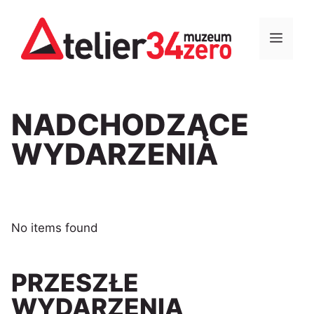
Przejdź
do
MEN
treści
NADCHODZĄCE
WYDARZENIA
No items found
PRZESZŁE
WYDARZENIA