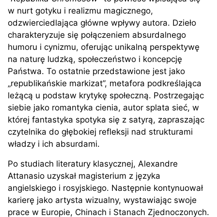
w nurt gotyku i realizmu magicznego,
odzwierciedlająca główne wpływy autora. Dzieło
charakteryzuje się połączeniem absurdalnego
humoru i cynizmu, oferując unikalną perspektywę
na naturę ludzką, społeczeństwo i koncepcję
Państwa. To ostatnie przedstawione jest jako
„republikańskie markizat”, metafora podkreślająca
leżącą u podstaw krytykę społeczną. Postrzegając
siebie jako romantyka cienia, autor splata sieć, w
której fantastyka spotyka się z satyrą, zapraszając
czytelnika do głębokiej refleksji nad strukturami
władzy i ich absurdami.
Po studiach literatury klasycznej, Alexandre
Attanasio uzyskał magisterium z języka
angielskiego i rosyjskiego. Następnie kontynuował
karierę jako artysta wizualny, wystawiając swoje
prace w Europie, Chinach i Stanach Zjednoczonych.