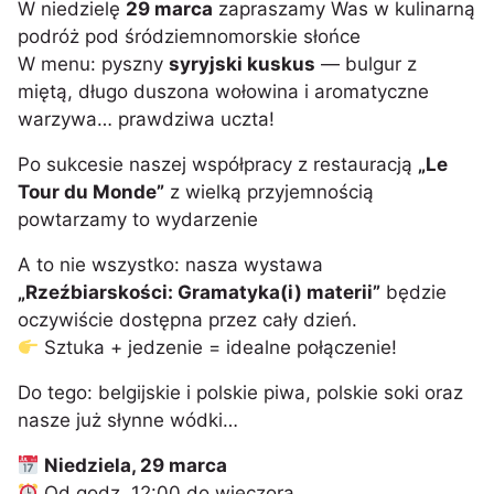
W niedzielę
29 marca
zapraszamy Was w kulinarną
podróż pod śródziemnomorskie słońce
W menu: pyszny
syryjski kuskus
— bulgur z
miętą, długo duszona wołowina i aromatyczne
warzywa… prawdziwa uczta!
Po sukcesie naszej współpracy z restauracją
„Le
Tour du Monde”
z wielką przyjemnością
powtarzamy to wydarzenie
A to nie wszystko: nasza wystawa
„Rzeźbiarskości: Gramatyka(i) materii”
będzie
oczywiście dostępna przez cały dzień.
Sztuka + jedzenie = idealne połączenie!
Do tego: belgijskie i polskie piwa, polskie soki oraz
nasze już słynne wódki…
Niedziela, 29 marca
Od godz. 12:00 do wieczora