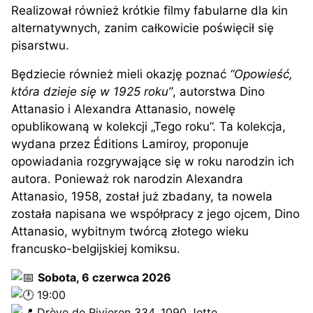
Realizował również krótkie filmy fabularne dla kin
alternatywnych, zanim całkowicie poświęcił się
pisarstwu.
Będziecie również mieli okazję poznać
“Opowieść,
która dzieje się w 1925 roku”
, autorstwa Dino
Attanasio i Alexandra Attanasio, nowelę
opublikowaną w kolekcji „Tego roku”. Ta kolekcja,
wydana przez Éditions Lamiroy, proponuje
opowiadania rozgrywające się w roku narodzin ich
autora. Ponieważ rok narodzin Alexandra
Attanasio, 1958, został już zbadany, ta nowela
została napisana we współpracy z jego ojcem, Dino
Attanasio, wybitnym twórcą złotego wieku
francusko-belgijskiej komiksu.
Sobota, 6 czerwca 2026
19:00
Drève de Rivieren 334, 1090 Jette