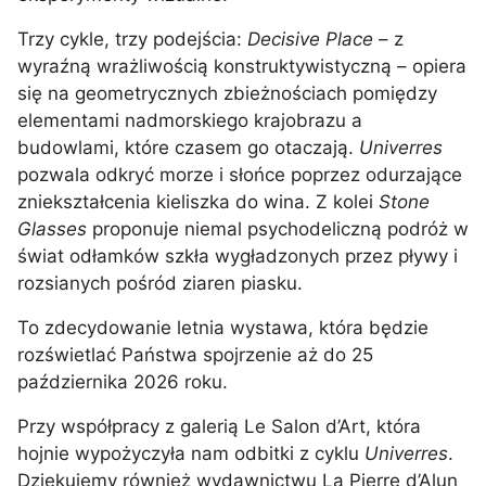
Trzy cykle, trzy podejścia:
Decisive Place
– z
wyraźną wrażliwością konstruktywistyczną – opiera
się na geometrycznych zbieżnościach pomiędzy
elementami nadmorskiego krajobrazu a
budowlami, które czasem go otaczają.
Univerres
pozwala odkryć morze i słońce poprzez odurzające
zniekształcenia kieliszka do wina. Z kolei
Stone
Glasses
proponuje niemal psychodeliczną podróż w
świat odłamków szkła wygładzonych przez pływy i
rozsianych pośród ziaren piasku.
To zdecydowanie letnia wystawa, która będzie
rozświetlać Państwa spojrzenie aż do 25
października 2026 roku.
Przy współpracy z galerią Le Salon d’Art, która
hojnie wypożyczyła nam odbitki z cyklu
Univerres
.
Dziękujemy również wydawnictwu La Pierre d’Alun