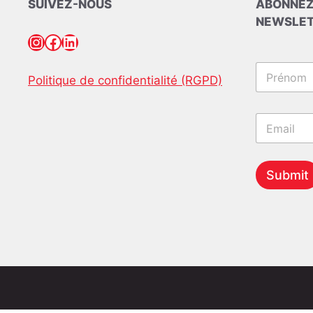
SUIVEZ-NOUS
ABONNEZ
NEWSLE
Instagram
Facebook
LinkedIn
N
Politique de confidentialité (RGPD)
a
m
Prénom
e
*
E
*
*
m
*
a
i
l
Submit
*