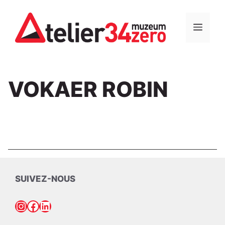
Aller
au
MEN
contenu
VOKAER ROBIN
SUIVEZ-NOUS
Instagram
Facebook
LinkedIn