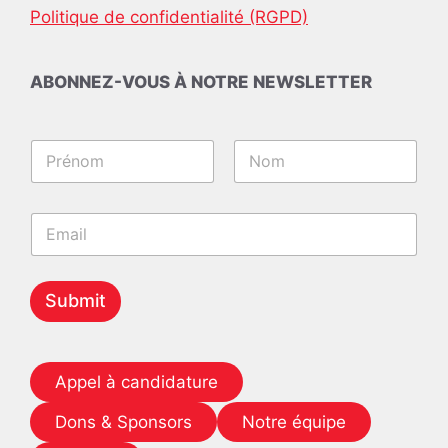
Politique de confidentialité (RGPD)
ABONNEZ-VOUS À NOTRE NEWSLETTER
E
N
m
a
a
m
i
Prénom
Nom
e
l
E
*
E
m
m
a
a
i
i
l
Submit
l
*
*
Appel à candidature
Dons & Sponsors
Notre équipe