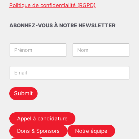
Politique de confidentialité (RGPD)
ABONNEZ-VOUS À NOTRE NEWSLETTER
N
a
m
Prénom
Nom
e
N
E
*
a
m
m
a
e
i
N
l
Submit
a
*
m
e
N
a
Appel à candidature
m
e
Dons & Sponsors
Notre équipe