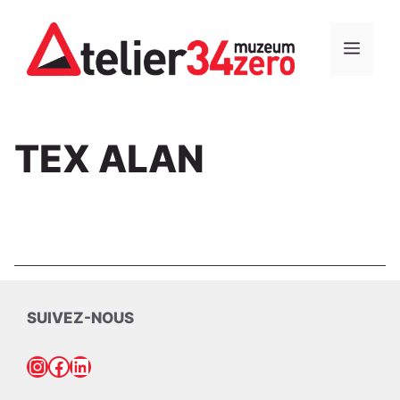
Aller
au
MEN
contenu
TEX ALAN
SUIVEZ-NOUS
Instagram
Facebook
LinkedIn